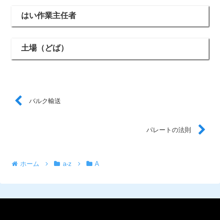
はい作業主任者
土場（どば）
バルク輸送
パレートの法則
ホーム
a-z
A