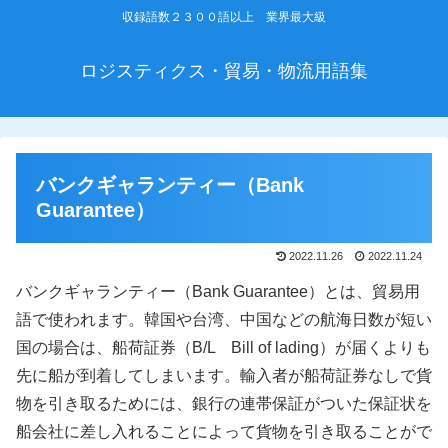
収録語数２３００語以上 業界最大級
ロジスティクス・貿易・物流用語集
バンクギャランティー（Bank
Guarantee）
2022.11.26
2022.11.24
バンクギャランティー（Bank Guarantee）とは、貿易用
語で使われます。韓国や台湾、中国などの航海日数が短い
国の場合は、船荷証券（B/L Bill of lading）が届くよりも
先に船が到着してしまいます。輸入者が船荷証券なしで貨
物を引き取るためには、銀行の連帯保証がついた保証状を
船会社に差し入れることによって貨物を引き取ることがで