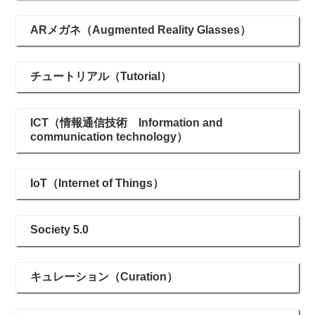
ARメガネ（Augmented Reality Glasses）
チュートリアル（Tutorial）
ICT（情報通信技術 Information and
communication technology）
IoT（Internet of Things）
Society 5.0
キュレーション（Curation）