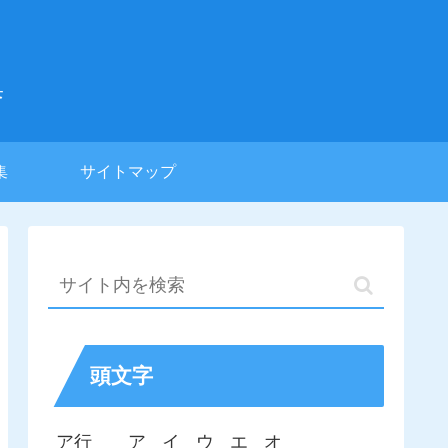
集
集
サイトマップ
頭文字
ア行
ア
イ
ウ
エ
オ