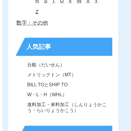
R
S
T
U
V
W
X
Y
Z
数字・その他
人気記事
台船（だいせん）
メトリックトン（MT）
BILL TOとSHIP TO
W・L・H（WHL）
進料加工・来料加工（しんりょうかこ
う・らいりょうかこう）