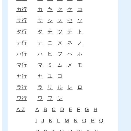
カ行
カ
キ
ク
ケ
コ
サ行
サ
シ
ス
セ
ソ
タ行
タ
チ
ツ
テ
ト
ナ行
ナ
ニ
ヌ
ネ
ノ
ハ行
ハ
ヒ
フ
ヘ
ホ
マ行
マ
ミ
ム
メ
モ
ヤ行
ヤ
ユ
ヨ
ラ行
ラ
リ
ル
レ
ロ
ワ行
ワ
ヲ
ン
A-Z
A
B
C
D
E
F
G
H
I
J
K
L
M
N
O
P
Q