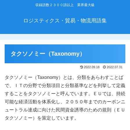
収録語数２３００語以上 業界最大級
ロジスティクス・貿易・物流用語集
タクソノミー（Taxonomy）
2022.09.18
2022.07.31
タクソノミー（Taxonomy）とは、分類をあらわすことば
で、ＩＴの分野で分類項目と分類基準などを列挙して定義
することをタクソノミーと呼んでいます。ＥＵでは、持続
可能な経済活動を体系化し、２０５０年までのカーボンニ
ュートラル達成に向けた民間資金誘導のための規則（ＥＵ
タクソノミー）を策定しています。