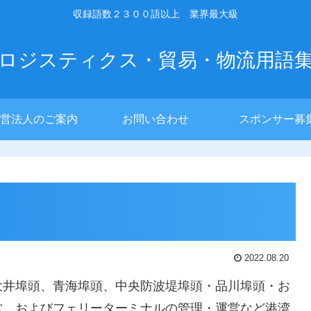
収録語数２３００語以上 業界最大級
ロジスティクス・貿易・物流用語
営法人のご案内
お問い合わせ
スポンサー募
2022.08.20
大井埠頭、青海埠頭、中央防波堤埠頭・品川埠頭・お
営、およびフェリーターミナルの管理・運営など港湾