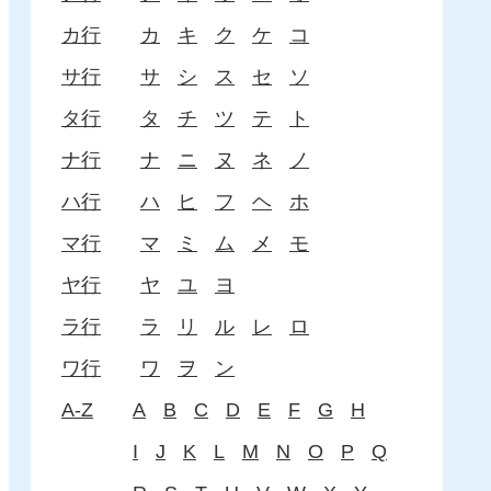
カ行
カ
キ
ク
ケ
コ
サ行
サ
シ
ス
セ
ソ
タ行
タ
チ
ツ
テ
ト
ナ行
ナ
ニ
ヌ
ネ
ノ
ハ行
ハ
ヒ
フ
ヘ
ホ
マ行
マ
ミ
ム
メ
モ
ヤ行
ヤ
ユ
ヨ
ラ行
ラ
リ
ル
レ
ロ
ワ行
ワ
ヲ
ン
A-Z
A
B
C
D
E
F
G
H
I
J
K
L
M
N
O
P
Q