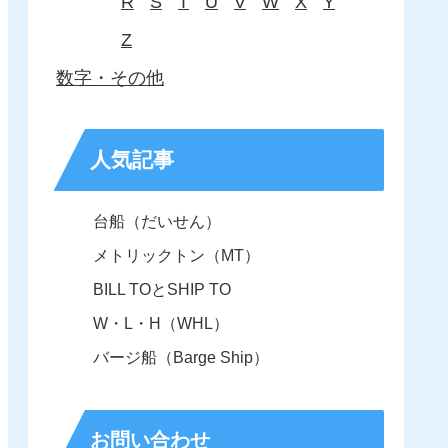
R
S
T
U
V
W
X
Y
Z
数字・その他
人気記事
台船（だいせん）
メトリックトン（MT）
BILL TOとSHIP TO
W・L・H（WHL）
バージ船（Barge Ship）
お問い合わせ