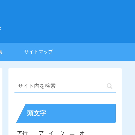
集
集
サイトマップ
頭文字
ア行
ア
イ
ウ
エ
オ