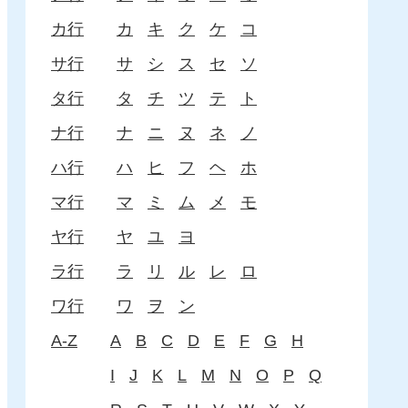
カ行
カ
キ
ク
ケ
コ
サ行
サ
シ
ス
セ
ソ
タ行
タ
チ
ツ
テ
ト
ナ行
ナ
ニ
ヌ
ネ
ノ
ハ行
ハ
ヒ
フ
ヘ
ホ
マ行
マ
ミ
ム
メ
モ
ヤ行
ヤ
ユ
ヨ
ラ行
ラ
リ
ル
レ
ロ
ワ行
ワ
ヲ
ン
A-Z
A
B
C
D
E
F
G
H
I
J
K
L
M
N
O
P
Q