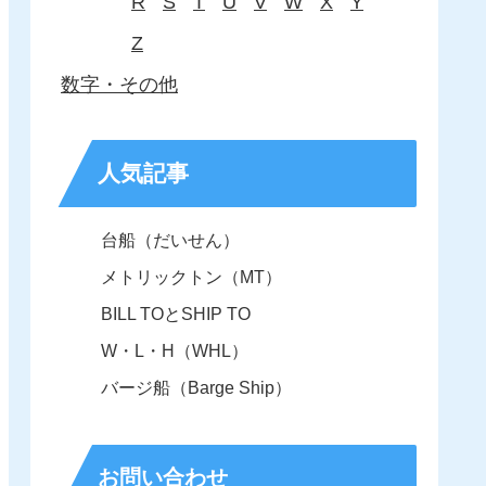
R
S
T
U
V
W
X
Y
Z
数字・その他
人気記事
台船（だいせん）
メトリックトン（MT）
BILL TOとSHIP TO
W・L・H（WHL）
バージ船（Barge Ship）
お問い合わせ