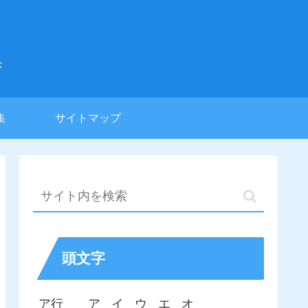
集
集
サイトマップ
頭文字
ア行
ア
イ
ウ
エ
オ