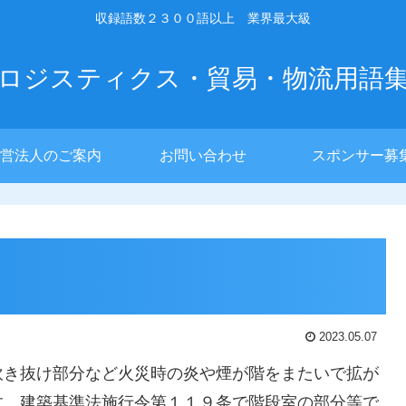
収録語数２３００語以上 業界最大級
ロジスティクス・貿易・物流用語
営法人のご案内
お問い合わせ
スポンサー募
2023.05.07
吹き抜け部分など火災時の炎や煙が階をまたいで拡が
す。建築基準法施行令第１１９条で階段室の部分等で