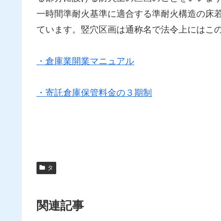
一時間準耐火基準に適合する準耐火構造の床
ています。竪穴区画は通称名で法令上にはこ
・倉庫業開業マニュアル
・寄託倉庫保管料金の３期制
タ
関連記事