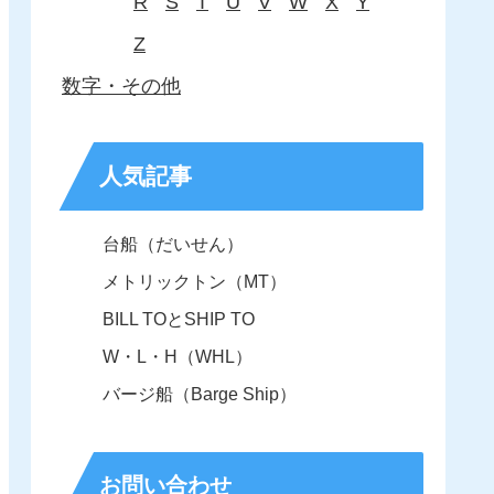
R
S
T
U
V
W
X
Y
Z
数字・その他
人気記事
台船（だいせん）
メトリックトン（MT）
BILL TOとSHIP TO
W・L・H（WHL）
バージ船（Barge Ship）
お問い合わせ