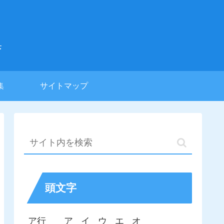
集
集
サイトマップ
頭文字
ア行
ア
イ
ウ
エ
オ