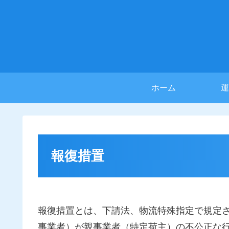
ホーム
運
報復措置
報復措置とは、下請法、物流特殊指定で規定
事業者）が親事業者（特定荷主）の不公正な