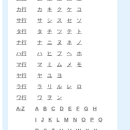
カ行
カ
キ
ク
ケ
コ
サ行
サ
シ
ス
セ
ソ
タ行
タ
チ
ツ
テ
ト
ナ行
ナ
ニ
ヌ
ネ
ノ
ハ行
ハ
ヒ
フ
ヘ
ホ
マ行
マ
ミ
ム
メ
モ
ヤ行
ヤ
ユ
ヨ
ラ行
ラ
リ
ル
レ
ロ
ワ行
ワ
ヲ
ン
A-Z
A
B
C
D
E
F
G
H
I
J
K
L
M
N
O
P
Q