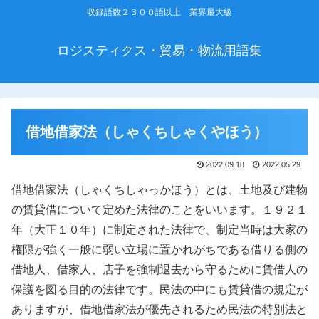
収録語数２３００語以上 業界最大級
ロジスティクス・貿易・物流用語集
借地借家法（しゃくちしゃくやほう）
2022.09.18
2022.05.29
借地借家法（しゃくちしゃっかほう）とは、土地及び建物
の賃貸借について定めた法律のことをいいます。１９２１
年（大正１０年）に制定された法律で、制定当時は大家の
権限が強く一般に弱い立場に置かれがちである借りる側の
借地人、借家人、店子を強制退去から守るために賃借人の
保護を図る目的の法律です。民法の中にも賃貸借の規定が
ありますが、借地借家法が優先されるため民法の特別法と